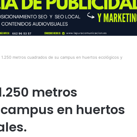
 1.250 metros cuadrados de su campus en huertos ecológicos y
1.250 metros
 campus en huertos
ales.