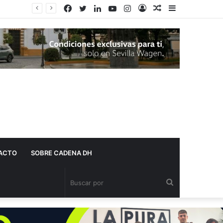
Facebook
Twitter
LinkedIn
YouTube
Instagram
Acceso
Publicación
Barra
Adelante Andalucía denuncia que varios centros de salud de Dos Hermanas se quedan sin pediatra en pleno mes de agosto
al
lateral
azar
ACTO
SOBRE CADENA DH
Buscar
por