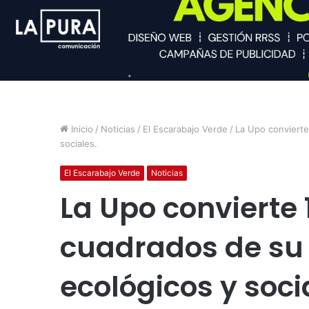
Inicio
/
Noticias
/
El Escarabajo Verde
/
La Upo convierte
sociales.
El Escarabajo Verde
Noticias
La Upo convierte 
cuadrados de su
ecológicos y soci