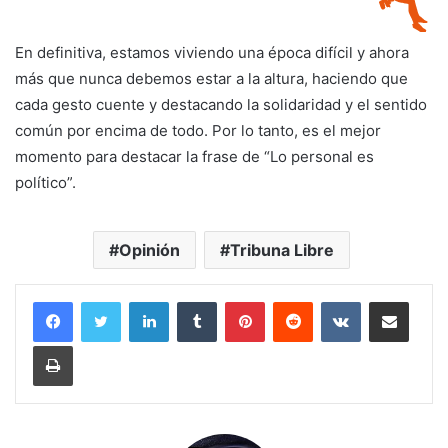
En definitiva, estamos viviendo una época difícil y ahora
más que nunca debemos estar a la altura, haciendo que
cada gesto cuente y destacando la solidaridad y el sentido
común por encima de todo. Por lo tanto, es el mejor
momento para destacar la frase de “Lo personal es
político”.
Opinión
Tribuna Libre
LinkedIn
Tumblr
Pinterest
Reddit
VKontakte
Compartir por corr
Imprimir