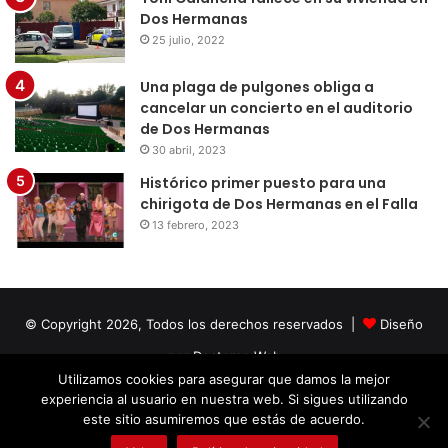
Dos Hermanas
25 julio, 2022
Una plaga de pulgones obliga a
cancelar un concierto en el auditorio
de Dos Hermanas
30 abril, 2023
Histórico primer puesto para una
chirigota de Dos Hermanas en el Falla
13 febrero, 2023
© Copyright 2026, Todos los derechos reservados |
Diseño
por Doctores Web
Utilizamos cookies para asegurar que damos la mejor
experiencia al usuario en nuestra web. Si sigues utilizando
Facebook
Twitter
LinkedIn
YouTube
Instagram
este sitio asumiremos que estás de acuerdo.