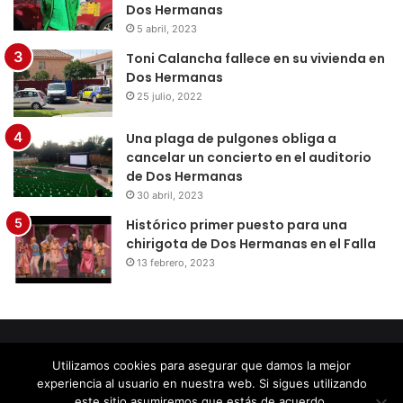
Dos Hermanas
5 abril, 2023
Toni Calancha fallece en su vivienda en
Dos Hermanas
25 julio, 2022
Una plaga de pulgones obliga a
cancelar un concierto en el auditorio
de Dos Hermanas
30 abril, 2023
Histórico primer puesto para una
chirigota de Dos Hermanas en el Falla
13 febrero, 2023
© Copyright 2026, Todos los derechos reservados |
Diseño
Utilizamos cookies para asegurar que damos la mejor
por Doctores Web
experiencia al usuario en nuestra web. Si sigues utilizando
este sitio asumiremos que estás de acuerdo.