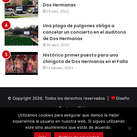
Dos Hermanas
25 julio, 2022
Una plaga de pulgones obliga a
cancelar un concierto en el auditorio
de Dos Hermanas
30 abril, 2023
Histórico primer puesto para una
chirigota de Dos Hermanas en el Falla
13 febrero, 2023
© Copyright 2026, Todos los derechos reservados |
Diseño
por Doctores Web
Utilizamos cookies para asegurar que damos la mejor
experiencia al usuario en nuestra web. Si sigues utilizando
Facebook
Twitter
LinkedIn
YouTube
Instagram
este sitio asumiremos que estás de acuerdo.