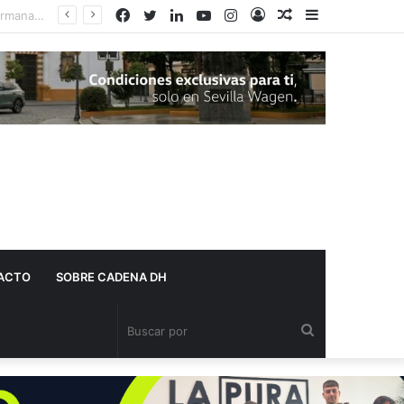
Facebook
Twitter
LinkedIn
YouTube
Instagram
Acceso
Publicación
Barra
al
lateral
azar
ACTO
SOBRE CADENA DH
Buscar
por