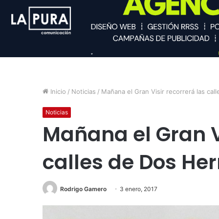
Inicio
/
Noticias
/
Mañana el Gran Visir recorrerá las ca
Noticias
Mañana el Gran Vi
calles de Dos He
Rodrigo Gamero
3 enero, 2017