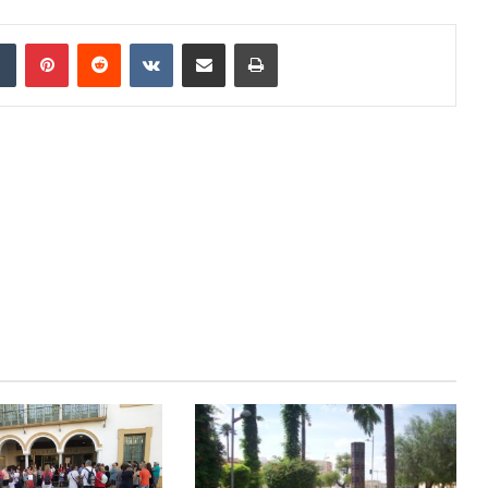
Tumblr
Pinterest
Reddit
VKontakte
Compartir por correo electrónico
Imprimir