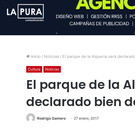
Inicio
/
Noticias
/
El parque de la Alqueria será declarado
Cultura
Noticias
El parque de la A
declarado bien de
Rodrigo Gamero
27 enero, 2017