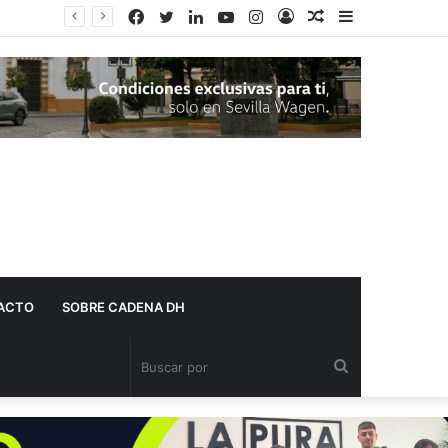
Facebook
Twitter
LinkedIn
YouTube
Instagram
Acceso
Publicación
Barra
al
lateral
azar
ACTO
SOBRE CADENA DH
Buscar
por