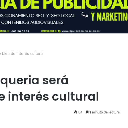
 bien de interés cultural
lqueria será
 interés cultural
84
1 minuto de lectura