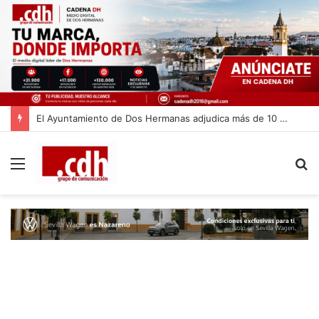
El Ayuntamiento de Dos Hermanas adjudica más de 10 millones de euros para la limpieza de las calles
Menú
B
p