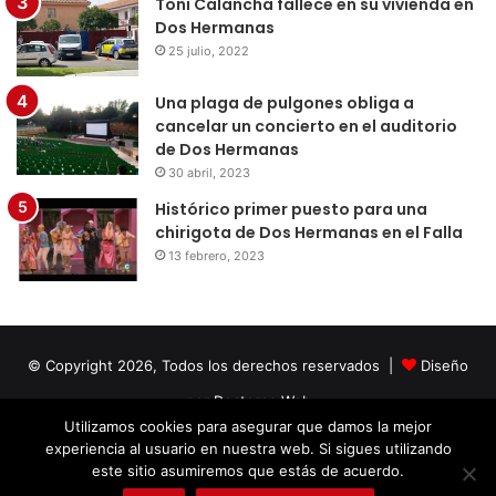
Toni Calancha fallece en su vivienda en
Dos Hermanas
25 julio, 2022
Una plaga de pulgones obliga a
cancelar un concierto en el auditorio
de Dos Hermanas
30 abril, 2023
Histórico primer puesto para una
chirigota de Dos Hermanas en el Falla
13 febrero, 2023
© Copyright 2026, Todos los derechos reservados |
Diseño
por Doctores Web
Utilizamos cookies para asegurar que damos la mejor
experiencia al usuario en nuestra web. Si sigues utilizando
Facebook
Twitter
LinkedIn
YouTube
Instagram
este sitio asumiremos que estás de acuerdo.