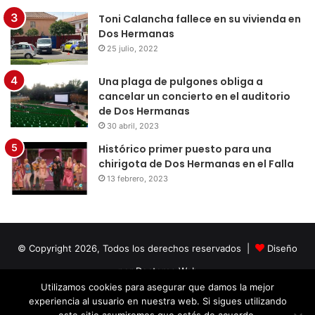
Toni Calancha fallece en su vivienda en
Dos Hermanas
25 julio, 2022
Una plaga de pulgones obliga a
cancelar un concierto en el auditorio
de Dos Hermanas
30 abril, 2023
Histórico primer puesto para una
chirigota de Dos Hermanas en el Falla
13 febrero, 2023
© Copyright 2026, Todos los derechos reservados |
Diseño
por Doctores Web
Utilizamos cookies para asegurar que damos la mejor
experiencia al usuario en nuestra web. Si sigues utilizando
Facebook
Twitter
LinkedIn
YouTube
Instagram