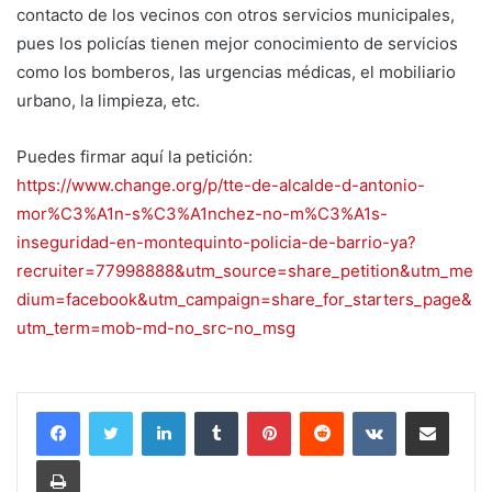
contacto de los vecinos con otros servicios municipales,
pues los policías tienen mejor conocimiento de servicios
como los bomberos, las urgencias médicas, el mobiliario
urbano, la limpieza, etc.
Puedes firmar aquí la petición:
https://www.change.org/p/tte-de-alcalde-d-antonio-
mor%C3%A1n-s%C3%A1nchez-no-m%C3%A1s-
inseguridad-en-montequinto-policia-de-barrio-ya?
recruiter=77998888&utm_source=share_petition&utm_me
dium=facebook&utm_campaign=share_for_starters_page&
utm_term=mob-md-no_src-no_msg
LinkedIn
Tumblr
Pinterest
Reddit
VKontakte
Compartir por correo electrónico
Imprimir