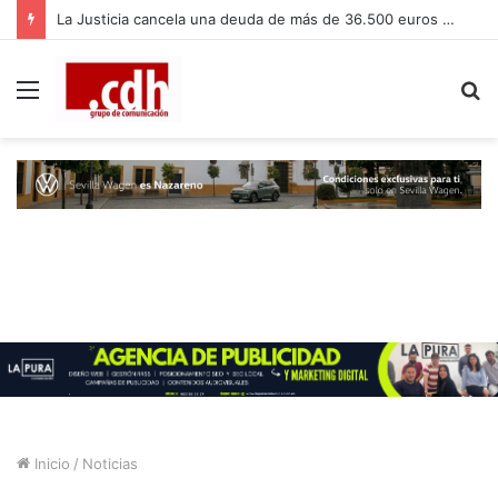
La Justicia cancela una deuda de más de 36.500 euros a una vecina de Dos Hermanas gracias a la Ley de la Segunda Oportunidad
Menú
B
p
Inicio
/
Noticias