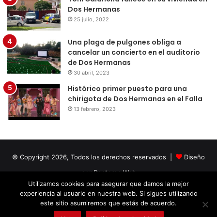
Dos Hermanas
25 julio, 2022
Una plaga de pulgones obliga a
cancelar un concierto en el auditorio
de Dos Hermanas
30 abril, 2023
Histórico primer puesto para una
chirigota de Dos Hermanas en el Falla
13 febrero, 2023
© Copyright 2026, Todos los derechos reservados |
Diseño
por Doctores Web
Utilizamos cookies para asegurar que damos la mejor
experiencia al usuario en nuestra web. Si sigues utilizando
Facebook
Twitter
LinkedIn
YouTube
Instagram
este sitio asumiremos que estás de acuerdo.