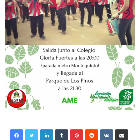
LinkedIn
Tumblr
Pinterest
Reddit
VKontakte
Compartir por correo electrónico