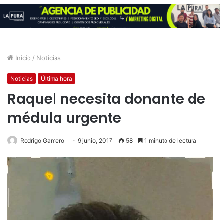
Inicio
/
Noticias
Noticias
Última hora
Raquel necesita donante de
médula urgente
Rodrigo Gamero
9 junio, 2017
58
1 minuto de lectura