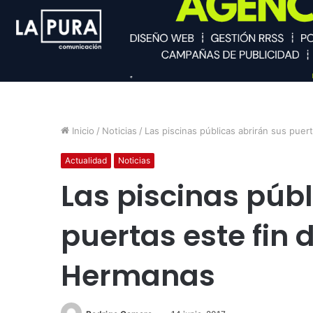
Inicio
/
Noticias
/
Las piscinas públicas abrirán sus pue
Actualidad
Noticias
Las piscinas públ
puertas este fin
Hermanas