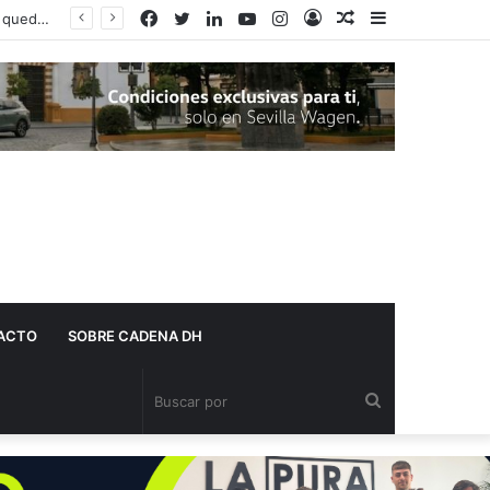
Facebook
Twitter
LinkedIn
YouTube
Instagram
Acceso
Publicación
Barra
Adelante Andalucía denuncia que varios centros de salud de Dos Hermanas se quedan sin pediatra en pleno mes de agosto
al
lateral
azar
ACTO
SOBRE CADENA DH
Buscar
por