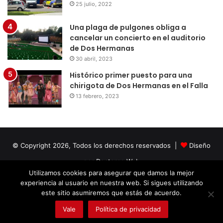
25 julio, 2022
Una plaga de pulgones obliga a
cancelar un concierto en el auditorio
de Dos Hermanas
30 abril, 2023
Histórico primer puesto para una
chirigota de Dos Hermanas en el Falla
13 febrero, 2023
© Copyright 2026, Todos los derechos reservados |
Diseño
por Doctores Web
Utilizamos cookies para asegurar que damos la mejor
experiencia al usuario en nuestra web. Si sigues utilizando
Facebook
Twitter
LinkedIn
YouTube
Instagram
este sitio asumiremos que estás de acuerdo.
Vale
Política de privacidad