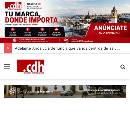
Adelante Andalucía denuncia que varios centros de salud de Dos Hermanas se quedan sin pediatra en pleno mes de agosto
Menú
B
p