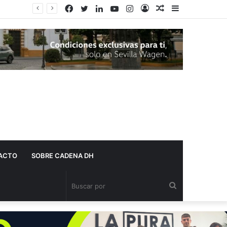
Facebook
Twitter
LinkedIn
YouTube
Instagram
Acceso
Publicación
Barra
El Ayuntamiento de Dos Hermanas adjudica más de 10 millones de euros para la limpieza de las calles
al
lateral
azar
ACTO
SOBRE CADENA DH
Buscar
por