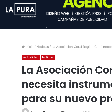
Inicio
/
Noticias
/
La Asociación Coral Regina Coeli nece
Actualidad
Noticias
La Asociación Cor
necesita instrum
para su nuevo p