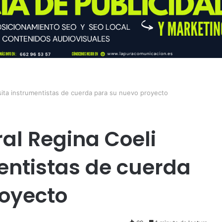
sita instrumentistas de cuerda para su nuevo proyecto
al Regina Coeli
entistas de cuerda
royecto