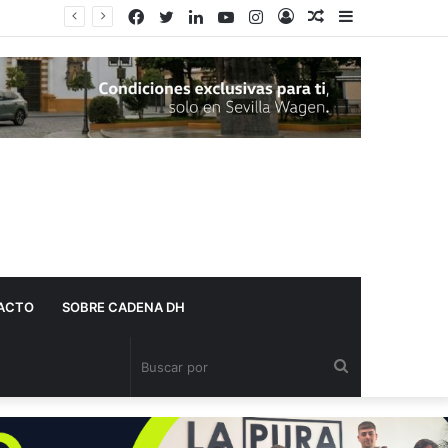
Facebook
Twitter
LinkedIn
YouTube
Instagram
Acceso
Publicación
Barra
al
lateral
azar
ACTO
SOBRE CADENA DH
Buscar
por