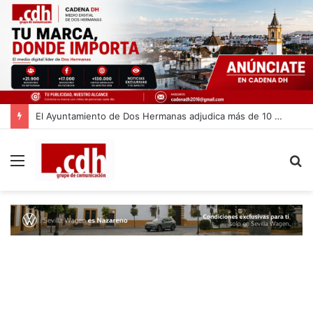
El Ayuntamiento de Dos Hermanas adjudica más de 10 millones de euros para la limpieza de las calles
Menú
B
p