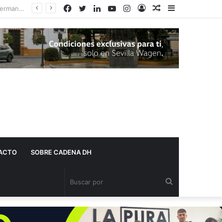
Facebook
Twitter
LinkedIn
YouTube
Instagram
Acceso
Publicación
Barra
al
lateral
azar
ACTO
SOBRE CADENA DH
Buscar
por