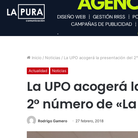
Inicio
/
Noticias
/
La UPO acogerá la presentación del 2
Actualidad
Noticias
La UPO acogerá l
2° número de «La
Rodrigo Gamero
27 febrero, 2018