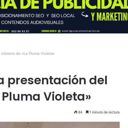
° número de «La Pluma Violeta»
a presentación del
 Pluma Violeta»
84
1 minuto de lectura