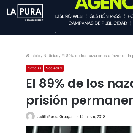
Inicio
/
Noticias
/
El 89% de los nazarenos a favor de la 
Noticias
Sociedad
El 89% de los naz
prisión permanen
Judith Perza Ortega
14 marzo, 2018