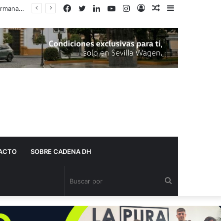
Facebook
Twitter
LinkedIn
YouTube
Instagram
Acceso
Publicación
Barra
al
lateral
azar
ACTO
SOBRE CADENA DH
Buscar
por