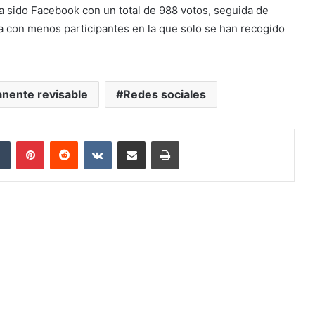
a sido Facebook con un total de 988 votos, seguida de
ta con menos participantes en la que solo se han recogido
anente revisable
Redes sociales
Tumblr
Pinterest
Reddit
VKontakte
Compartir por correo electrónico
Imprimir