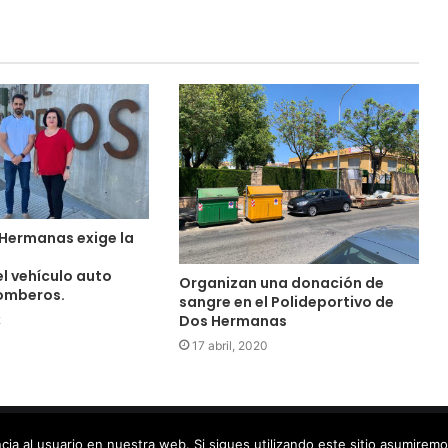
 Hermanas exige la
l vehículo auto
Organizan una donación de
omberos.
sangre en el Polideportivo de
Dos Hermanas
2
17 abril, 2020
Diseño por Doctores Web
cia al usuario en nuestra web. Si sigues utilizando este sitio asumirem