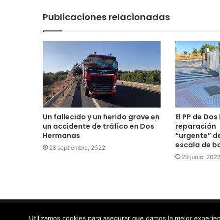
Publicaciones relacionadas
Un fallecido y un herido grave en
El PP de Dos
un accidente de tráfico en Dos
reparación
Hermanas
“urgente” de
escala de b
28 septiembre, 2022
29 junio, 202
© Copyright 2026, Todos los derechos reservados |
Utilizamos cookies para asegurar que damos la mejor experien