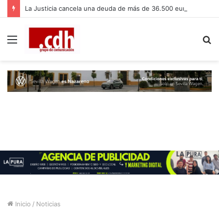
La Justicia cancela una deuda de más de 36.500 euros a una vecina de Dos Hermanas gracias a la Ley de la Segunda Oportunidad
Menú
B
p
Inicio
/
Noticias