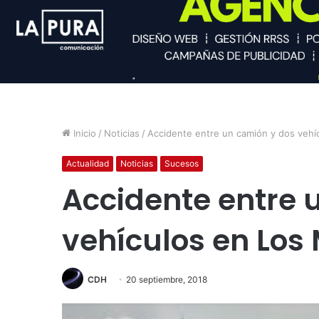
Inicio
/
Noticias
/
Accidente entre un camión y dos vehí
Actualidad
Noticias
Sucesos
Accidente entre 
vehículos en Los 
CDH
20 septiembre, 2018