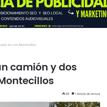
culos en Los Montecillos
un camión y dos
Montecillos
69
1 minuto de lectura