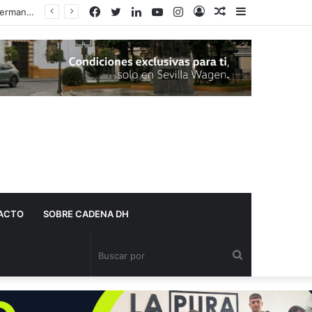
Facebook
Twitter
LinkedIn
YouTube
Instagram
Acceso
Publicación
Barra
al
lateral
azar
ACTO
SOBRE CADENA DH
Buscar
por