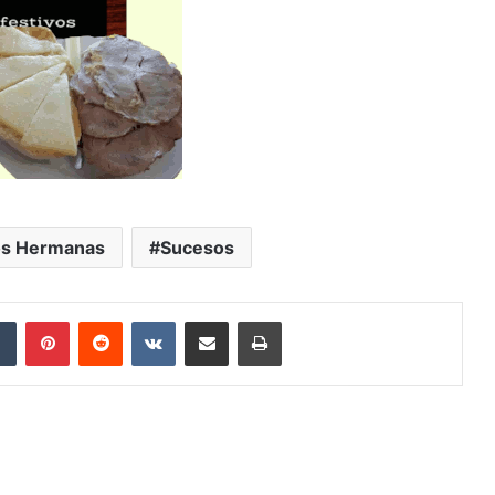
s Hermanas
Sucesos
Tumblr
Pinterest
Reddit
VKontakte
Compartir por correo electrónico
Imprimir