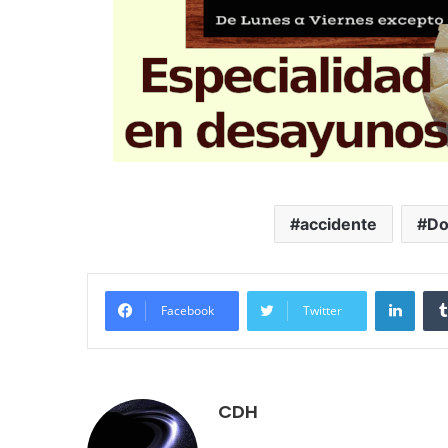
accidente
Do
LinkedIn
Facebook
Twitter
CDH