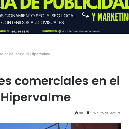
solar del antiguo Hipervalme
es comerciales en el
o Hipervalme
90
1 minuto de lectura