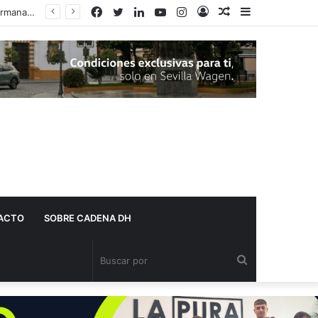
Facebook
Twitter
LinkedIn
YouTube
Instagram
Acceso
Publicación
Barra
al
lateral
azar
ACTO
SOBRE CADENA DH
Buscar
por