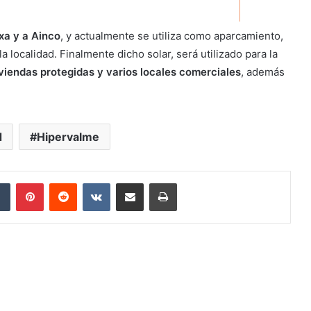
xa y a Ainco
, y actualmente se utiliza como aparcamiento,
localidad. Finalmente dicho solar, será utilizado para la
viviendas protegidas y varios locales comerciales
, además
d
Hipervalme
dIn
Tumblr
Pinterest
Reddit
VKontakte
Compartir por correo electrónico
Imprimir