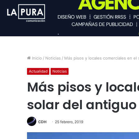
Inicio
/
Noticias
/
Más pisos y locales comerciales en el 
Actualidad
Noticias
Más pisos y local
solar del antigu
CDH
25 febrero, 2019