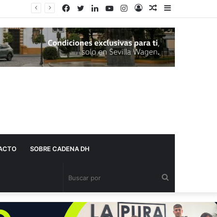
Facebook
Twitter
LinkedIn
YouTube
Instagram
Acceso
Publicación
Barra
al
lateral
azar
ACTO
SOBRE CADENA DH
Buscar
por