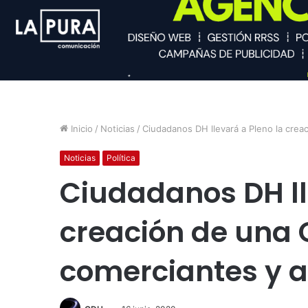
Inicio
/
Noticias
/
Ciudadanos DH llevará a Pleno la cre
Noticias
Política
Ciudadanos DH ll
creación de una 
comerciantes y 