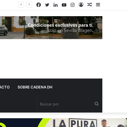
Facebook
Twitter
LinkedIn
YouTube
Instagram
Acceso
Publicación
Barra
El Ayuntamiento de Dos Hermanas adjudica más de 10 millones de euros para la limpieza de las calles
al
lateral
azar
ACTO
SOBRE CADENA DH
Buscar
por