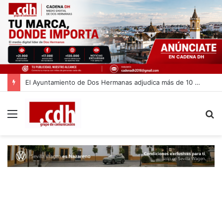
El Ayuntamiento de Dos Hermanas adjudica más de 10 millones de euros para la limpieza de las calles
Menú
B
p