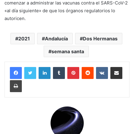
comenzar a administrar las vacunas contra el SARS-CoV-2
«al día siguiente» de que los órganos regulatorios lo
autoricen.
2021
Andalucía
Dos Hermanas
semana santa
LinkedIn
Tumblr
Pinterest
Reddit
VKontakte
Compartir por corr
Imprimir