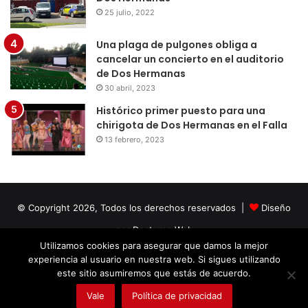
25 julio, 2022
Una plaga de pulgones obliga a
cancelar un concierto en el auditorio
de Dos Hermanas
30 abril, 2023
Histórico primer puesto para una
chirigota de Dos Hermanas en el Falla
13 febrero, 2023
© Copyright 2026, Todos los derechos reservados |
Diseño
por Doctores Web
Utilizamos cookies para asegurar que damos la mejor
experiencia al usuario en nuestra web. Si sigues utilizando
Facebook
Twitter
LinkedIn
YouTube
Instagram
este sitio asumiremos que estás de acuerdo.
Vale
Política de privacidad