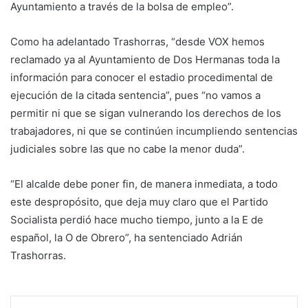
Ayuntamiento a través de la bolsa de empleo”.
Como ha adelantado Trashorras, “desde VOX hemos
reclamado ya al Ayuntamiento de Dos Hermanas toda la
información para conocer el estadio procedimental de
ejecución de la citada sentencia”, pues “no vamos a
permitir ni que se sigan vulnerando los derechos de los
trabajadores, ni que se continúen incumpliendo sentencias
judiciales sobre las que no cabe la menor duda”.
“El alcalde debe poner fin, de manera inmediata, a todo
este despropósito, que deja muy claro que el Partido
Socialista perdió hace mucho tiempo, junto a la E de
español, la O de Obrero”, ha sentenciado Adrián
Trashorras.
LinkedIn
Tumblr
Pinterest
Reddit
VKontakte
Compartir por corr