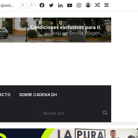
Facebook
Twitter
LinkedIn
YouTube
Instagram
Acceso
Publicación
Barra
Adelante Andalucía denuncia que varios centros de salud de Dos Hermanas se quedan sin pediatra en pleno mes de agosto
al
lateral
azar
ACTO
SOBRE CADENA DH
Buscar
por