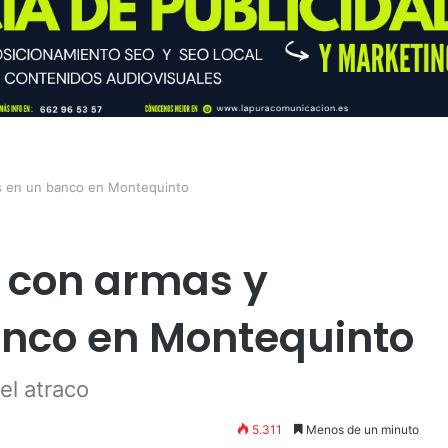
es en un banco en Montequinto
o con armas y
anco en Montequinto
el atraco
5.311
Menos de un minuto