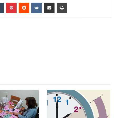
dIn
Tumblr
Pinterest
Reddit
VKontakte
Compartir por correo electrónico
Imprimir