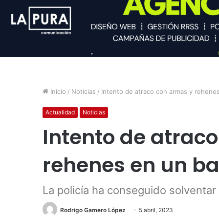
Inicio
/
Noticias
/
Intento de atraco con armas y rehen
Actualidad
Noticias
Intento de atrac
rehenes en un b
La policía ha conseguido solventar 
Rodrigo Gamero López
5 abril, 2023