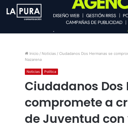
Inicio
/
Noticias
/
Ciudadanos Dos Hermanas se compromet
Nazarena
Noticias
Política
Ciudadanos Dos
compromete a cre
de Juventud con 