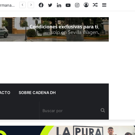
Facebook
Twitter
LinkedIn
YouTube
Instagram
Acceso
Publicación
Barra
al
lateral
azar
ACTO
SOBRE CADENA DH
Buscar
por