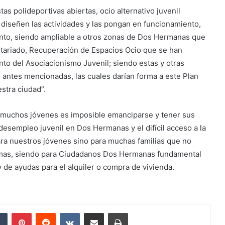
s polideportivas abiertas, ocio alternativo juvenil
diseñen las actividades y las pongan en funcionamiento,
uinto, siendo ampliable a otros zonas de Dos Hermanas que
ntariado, Recuperación de Espacios Ocio que se han
o del Asociacionismo Juvenil; siendo estas y otras
antes mencionadas, las cuales darían forma a este Plan
stra ciudad”.
 muchos jóvenes es imposible emanciparse y tener sus
 desempleo juvenil en Dos Hermanas y el difícil acceso a la
para nuestros jóvenes sino para muchas familias que no
ismas, siendo para Ciudadanos Dos Hermanas fundamental
y de ayudas para el alquiler o compra de vivienda.
dIn
Tumblr
Pinterest
Reddit
VKontakte
Compartir por correo electrónico
Imprimir