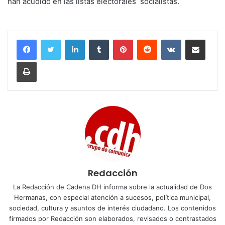
han acudido en las listas electorales socialistas.
LinkedIn
Tumblr
Pinterest
Reddit
VKontakte
Compartir por corr
Imprimir
Redacción
La Redacción de Cadena DH informa sobre la actualidad de Dos
Hermanas, con especial atención a sucesos, política municipal,
sociedad, cultura y asuntos de interés ciudadano. Los contenidos
firmados por Redacción son elaborados, revisados o contrastados