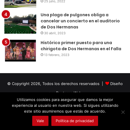
25 julio, 2022
Una plaga de pulgones obliga a
cancelar un concierto en el auditorio
de Dos Hermanas
30 abril, 2023
Histórico primer puesto para una
chirigota de Dos Hermanas en el Falla
13 febrero, 2023
© Copyright 2026, Todos los derechos reservados |
Diseño
por Doctores Web
Utilizamos cookies para asegurar que damos la mejor
experiencia al usuario en nuestra web. Si sigues utilizando
Facebook
Twitter
LinkedIn
YouTube
Instagram
este sitio asumiremos que estás de acuerdo.
Vale
Política de privacidad