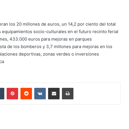
an los 20 millones de euros, un 14,2 por ciento del total
equipamientos socio-culturales en el futuro recinto ferial
llones, 433.000 euros para mejoras en parques
lota de los bomberos y 3,7 millones para mejoras en los
talaciones deportivas, zonas verdes o inversiones
ca
dIn
Tumblr
Pinterest
Reddit
VKontakte
Compartir por correo electrónico
Imprimir