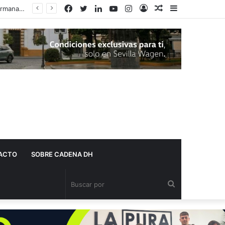
Facebook
Twitter
LinkedIn
YouTube
Instagram
Acceso
Publicación
Barra
al
lateral
azar
ACTO
SOBRE CADENA DH
Buscar
por