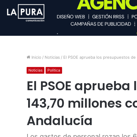
Inicio
/
Noticias
/
El PSOE aprueba los presupuestos de 
Noticias
Política
El PSOE aprueba 
143,70 millones c
Andalucía
Los gastos de personal rozan los 6