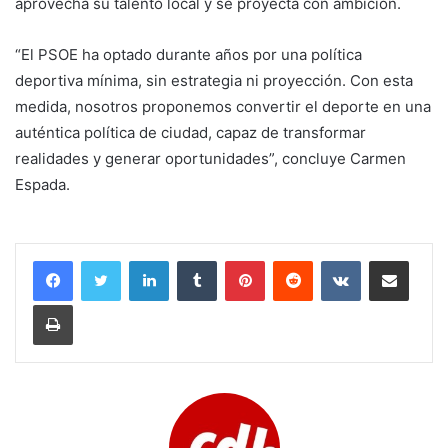
aprovecha su talento local y se proyecta con ambición.
“El PSOE ha optado durante años por una política
deportiva mínima, sin estrategia ni proyección. Con esta
medida, nosotros proponemos convertir el deporte en una
auténtica política de ciudad, capaz de transformar
realidades y generar oportunidades”, concluye Carmen
Espada.
LinkedIn
Tumblr
Pinterest
Reddit
VKontakte
Compartir por corr
Imprimir