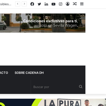
Facebook
Twitter
LinkedIn
YouTube
Instagram
Acceso
Publicación
Barra
Adelante Andalucía denuncia que varios centros de salud de Dos Hermanas se quedan sin pediatra en pleno mes de agosto
al
lateral
azar
ACTO
SOBRE CADENA DH
Buscar
por