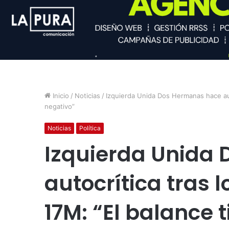
Inicio
/
Noticias
/
Izquierda Unida Dos Hermanas hace auto
negativo”
Noticias
Política
Izquierda Unida
autocrítica tras 
17M: “El balance 