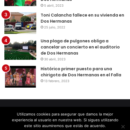
5 abril, 2023
Toni Calancha fallece en su vivienda en
Dos Hermanas
25 julio, 2022
Una plaga de pulgones obliga a
cancelar un concierto en el auditorio
de Dos Hermanas
30 abril, 2023
Histórico primer puesto para una
chirigota de Dos Hermanas en el Falla
13 febrero, 2023
© Copyright 2026, Todos los derechos reservados |
Diseño
Utilizamos cookies para asegurar que damos la mejor
por Doctores Web
experiencia al usuario en nuestra web. Si sigues utilizando
este sitio asumiremos que estás de acuerdo.