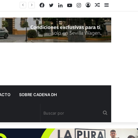
Facebook
Twitter
LinkedIn
YouTube
Instagram
Acceso
Publicación
Barra
al
lateral
azar
ACTO
SOBRE CADENA DH
Buscar
por