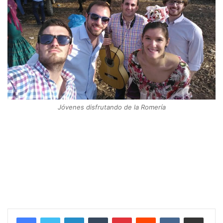
Jóvenes disfrutando de la Romería
LinkedIn
Tumblr
Pinterest
Reddit
VKontakte
Compartir por correo electrónico