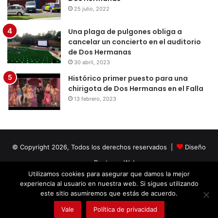
25 julio, 2022
Una plaga de pulgones obliga a
cancelar un concierto en el auditorio
de Dos Hermanas
30 abril, 2023
Histórico primer puesto para una
chirigota de Dos Hermanas en el Falla
13 febrero, 2023
© Copyright 2026, Todos los derechos reservados |
Diseño
por Doctores Web
Utilizamos cookies para asegurar que damos la mejor
experiencia al usuario en nuestra web. Si sigues utilizando
Facebook
Twitter
LinkedIn
YouTube
Instagram
este sitio asumiremos que estás de acuerdo.
Vale
Política de privacidad