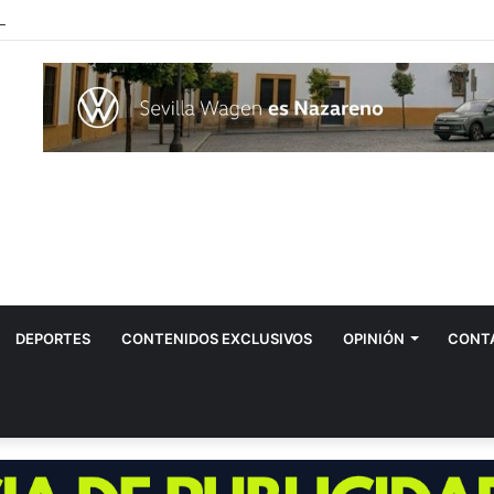
ópez: “la plata mundial ha sido un sueño cumplido”
DEPORTES
CONTENIDOS EXCLUSIVOS
OPINIÓN
CONT