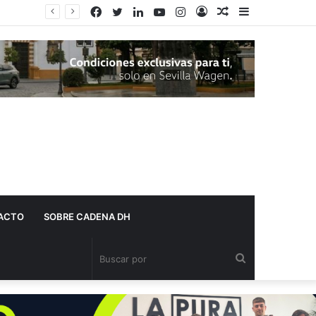
Facebook
Twitter
LinkedIn
YouTube
Instagram
Acceso
Publicación
Barra
al
lateral
azar
ACTO
SOBRE CADENA DH
Buscar
por