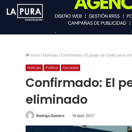
Inicio
/
Noticias
/
Confirmado: El peaje de Cadiz será el
Noticias
Política
Sociedad
Confirmado: El p
eliminado
Rodrigo Gamero
19 abril, 2017