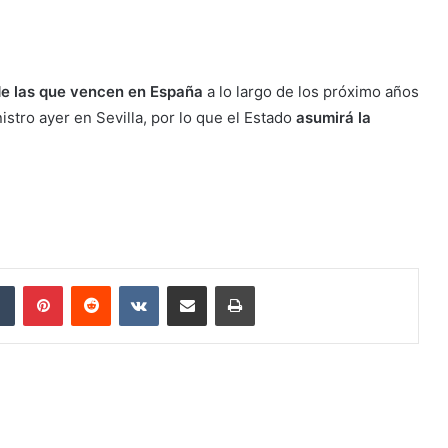
 de las que vencen en España
a lo largo de los próximo años
stro ayer en Sevilla, por lo que el Estado
asumirá la
Tumblr
Pinterest
Reddit
VKontakte
Compartir por correo electrónico
Imprimir