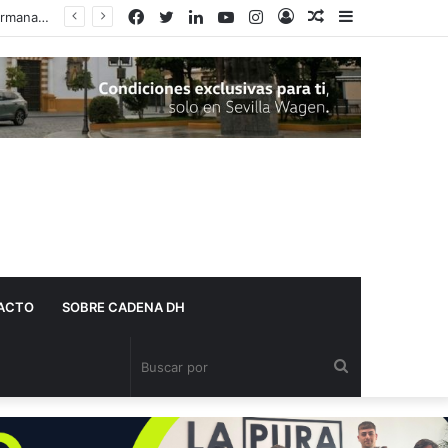
Facebook
Twitter
LinkedIn
YouTube
Instagram
Acceso
Publicación
Barra
al
lateral
azar
ACTO
SOBRE CADENA DH
Buscar
por