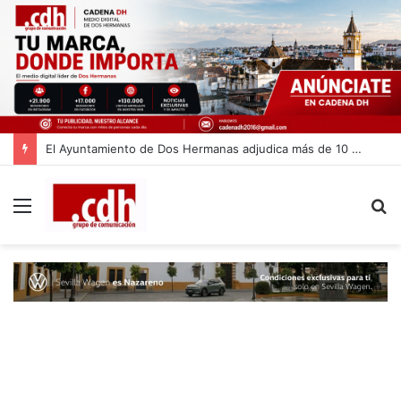
El Ayuntamiento de Dos Hermanas adjudica más de 10 millones de euros para la limpieza de las calles
Menú
B
p