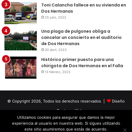
Toni Calancha fallece en su vivienda en
Dos Hermanas
25 julio, 2022
Una plaga de pulgones obliga a
cancelar un concierto en el auditorio
de Dos Hermanas
30 abril, 2023
Histórico primer puesto para una
chirigota de Dos Hermanas en el Falla
13 febrero, 2023
© Copyright 2026, Todos los derechos reservados |
Diseño
por Doctores Web
Utilizamos cookies para asegurar que damos la mejor
experiencia al usuario en nuestra web. Si sigues utilizando
Facebook
Twitter
LinkedIn
YouTube
Instagram
este sitio asumiremos que estás de acuerdo.