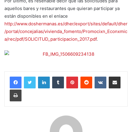
Por último, es reseñable decir que las solicitudes para
aquellos bares y restaurantes que quieran participar ya
están disponibles en el enlace
http://www.doshermanas.es/dher/export/sites/default/dher
/portal/concejalias/vivienda_fomento/Promocixn_Econxmic
a/rec/pdf/SOLICITUD_participacion_2017.pdf
.
LinkedIn
Tumblr
Pinterest
Reddit
VKontakte
Compartir por correo electrónico
Imprimir