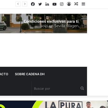
Facebook
Twitter
LinkedIn
YouTube
Instagram
Acceso
Publicación
Barra
al
lateral
azar
ACTO
SOBRE CADENA DH
Buscar
por