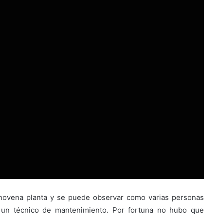
 novena planta y se puede observar como varias personas
o un técnico de mantenimiento. Por fortuna no hubo que