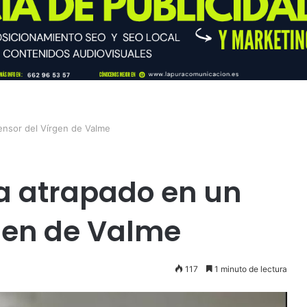
nsor del Vírgen de Valme
 atrapado en un
gen de Valme
117
1 minuto de lectura