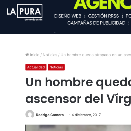
Inicio
/
Noticias
/
Un hombre queda atrapado en un asce
Actualidad
Noticias
Un hombre queda
ascensor del Vír
Rodrigo Gamero
4 diciembre, 2017