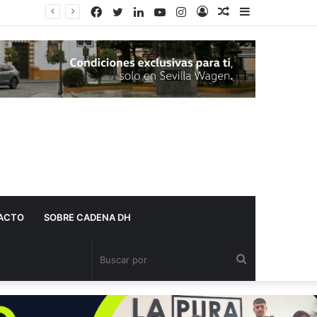
Facebook
Twitter
LinkedIn
YouTube
Instagram
Acceso
Publicación
Barra
Adelante Andalucía denuncia que varios centros de salud de Dos Hermanas se quedan sin pediatra en pleno mes de agosto
al
lateral
azar
ACTO
SOBRE CADENA DH
Buscar
por