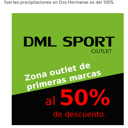
fuertes precipitaciones en Dos Hermanas es del 100%.