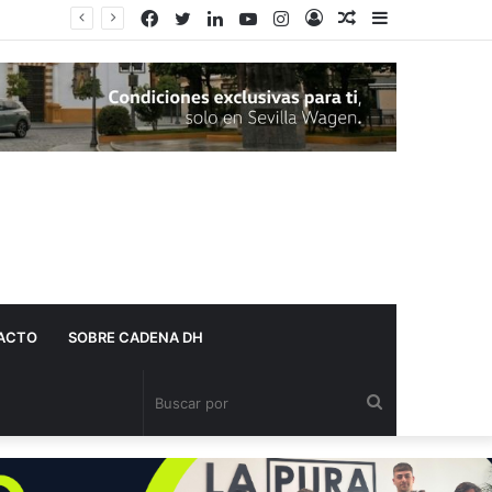
Facebook
Twitter
LinkedIn
YouTube
Instagram
Acceso
Publicación
Barra
al
lateral
azar
ACTO
SOBRE CADENA DH
Buscar
por