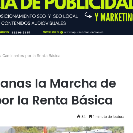
s Caminantes por la Renta Básica
manas la Marcha de
or la Renta Básica
84
1 minuto de lectura