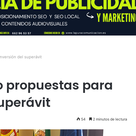
inversión del superávit
no propuestas para
superávit
54
2 minutos de lectura