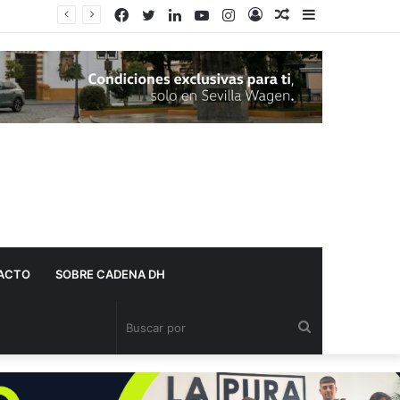
Facebook
Twitter
LinkedIn
YouTube
Instagram
Acceso
Publicación
Barra
Adelante Andalucía denuncia que varios centros de salud de Dos Hermanas se quedan sin pediatra en pleno mes de agosto
al
lateral
azar
ACTO
SOBRE CADENA DH
Buscar
por