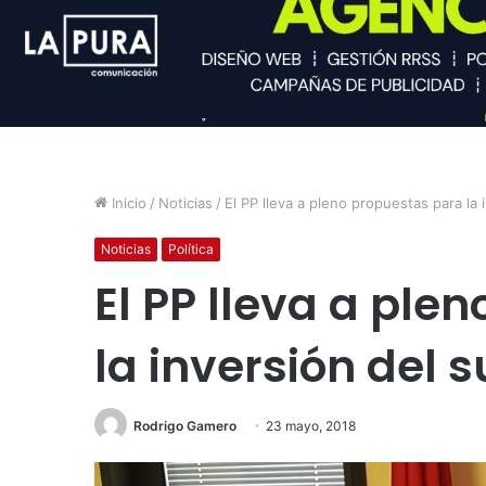
Inicio
/
Noticias
/
El PP lleva a pleno propuestas para la 
Noticias
Política
El PP lleva a ple
la inversión del 
Rodrigo Gamero
23 mayo, 2018