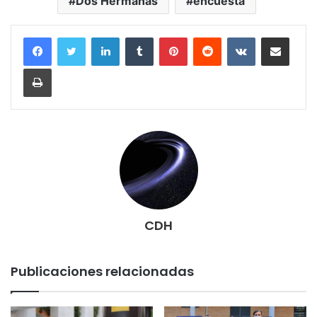
Dos Hermanas
encuesta
LinkedIn
Tumblr
Pinterest
Reddit
VKontakte
Compartir por correo electrónico
Imprimir
CDH
Publicaciones relacionadas