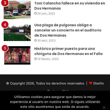
Toni Calancha fallece en su vivienda en
Dos Hermanas
25 julio, 2022
Una plaga de pulgones obliga a
cancelar un concierto en el auditorio
de Dos Hermanas
30 abril, 2023
Histórico primer puesto para una
chirigota de Dos Hermanas en el Falla
13 febrero, 2023
© Copyright 2026, Todos los derechos reservados |
Diseño
por Doctores Web
Utilizamos cookies para asegurar que damos la mejor
experiencia al usuario en nuestra web. Si sigues utilizando
Facebook
Twitter
LinkedIn
YouTube
Instagram
este sitio asumiremos que estás de acuerdo.