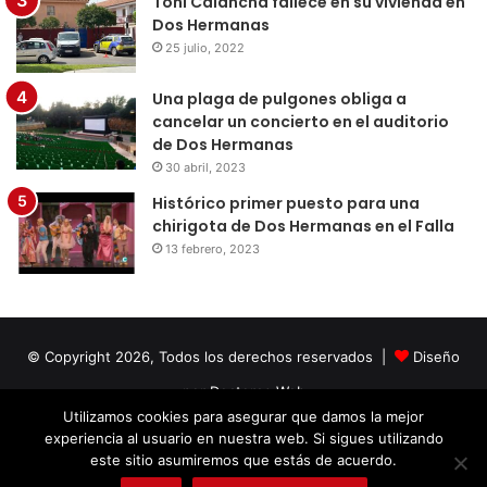
Toni Calancha fallece en su vivienda en
Dos Hermanas
25 julio, 2022
Una plaga de pulgones obliga a
cancelar un concierto en el auditorio
de Dos Hermanas
30 abril, 2023
Histórico primer puesto para una
chirigota de Dos Hermanas en el Falla
13 febrero, 2023
© Copyright 2026, Todos los derechos reservados |
Diseño
por Doctores Web
Utilizamos cookies para asegurar que damos la mejor
experiencia al usuario en nuestra web. Si sigues utilizando
Facebook
Twitter
LinkedIn
YouTube
Instagram
este sitio asumiremos que estás de acuerdo.